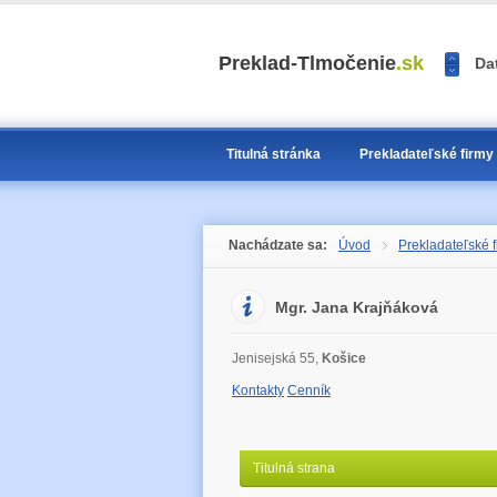
<<
Preklad-Tlmočenie
.sk
Da
>>
1
2
3
Titulná stránka
Prekladateľské firmy
Nachádzate sa:
Úvod
Prekladateľské f
Mgr. Jana Krajňáková
Jenisejská 55,
Košice
Kontakty
Cenník
Titulná strana