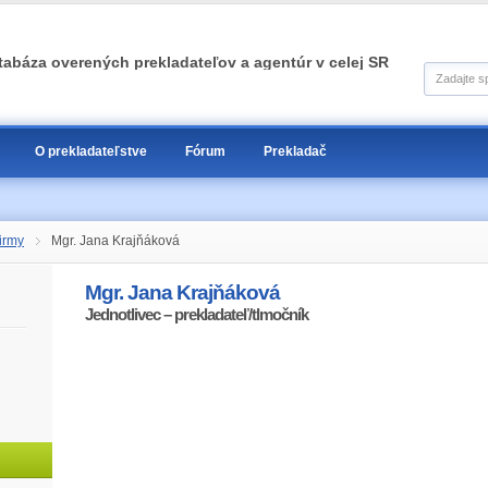
tabáza overených prekladateľov a agentúr v celej SR
O prekladateľstve
Fórum
Prekladač
irmy
Mgr. Jana Krajňáková
Mgr. Jana Krajňáková
Jednotlivec – prekladateľ/tlmočník