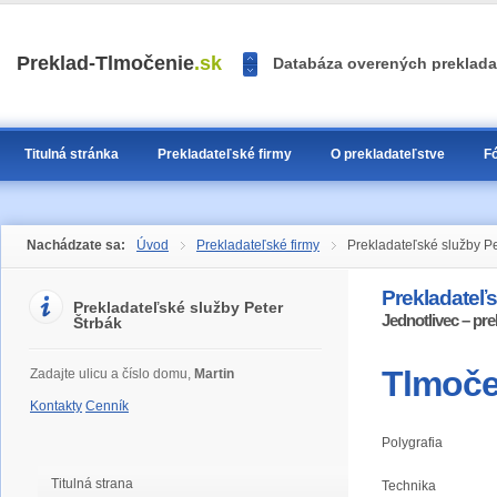
<<
Preklad-Tlmočenie
.sk
Databáza overených prekladat
>>
1
2
3
Titulná stránka
Prekladateľské firmy
O prekladateľstve
F
Nachádzate sa:
Úvod
Prekladateľské firmy
Prekladateľské služby Pe
Prekladateľs
Prekladateľské služby Peter
Jednotlivec – pre
Štrbák
Tlmoče
Zadajte ulicu a číslo domu,
Martin
Kontakty
Cenník
Polygrafia
Titulná strana
Technika