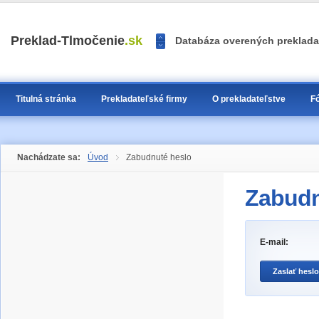
<<
Preklad-Tlmočenie
.sk
Databáza overených prekladat
>>
1
2
3
Titulná stránka
Prekladateľské firmy
O prekladateľstve
F
Nachádzate sa:
Úvod
Zabudnuté heslo
Zabudn
E-mail: