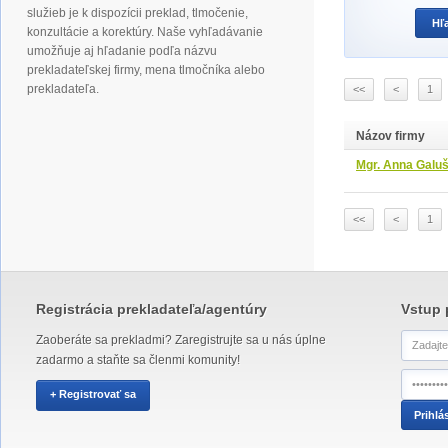
služieb je k dispozícii preklad, tlmočenie,
konzultácie a korektúry. Naše vyhľadávanie
umožňuje aj hľadanie podľa názvu
prekladateľskej firmy, mena tlmočníka alebo
prekladateľa.
<<
<
1
Názov firmy
Mgr. Anna Galuš
<<
<
1
Registrácia prekladateľa/agentúry
Vstup 
Zaoberáte sa prekladmi? Zaregistrujte sa u nás úplne
zadarmo a staňte sa členmi komunity!
+ Registrovať sa