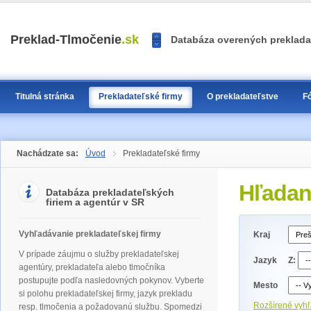
<<
Preklad-Tlmočenie
.sk
Databáza overených prekladat
>>
1
2
3
Titulná stránka
Prekladateľské firmy
O prekladateľstve
F
Nachádzate sa:
Úvod
Prekladateľské firmy
Hľadani
Databáza prekladateľských
firiem a agentúr v SR
Vyhľadávanie prekladateľskej firmy
Kraj
V prípade záujmu o služby prekladateľskej
Jazyk
Z:
agentúry, prekladateľa alebo tlmočníka
postupujte podľa nasledovných pokynov. Vyberte
Mesto
si polohu prekladateľskej firmy, jazyk prekladu
Rozšírené vyh
resp. tlmočenia a požadovanú službu. Spomedzi