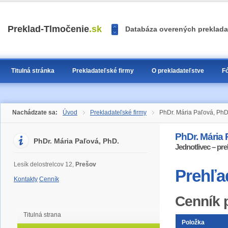
<<
Preklad-Tlmočenie
.sk
Databáza overených prekladat
>>
1
2
3
Titulná stránka
Prekladateľské firmy
O prekladateľstve
F
Nachádzate sa:
Úvod
Prekladateľské firmy
PhDr. Mária Paľová, PhD
PhDr. Mária 
PhDr. Mária Paľová, PhD.
Jednotlivec – pre
Lesík delostrelcov 12,
Prešov
Prehľa
Kontakty
Cenník
Cenník 
Titulná strana
Položka