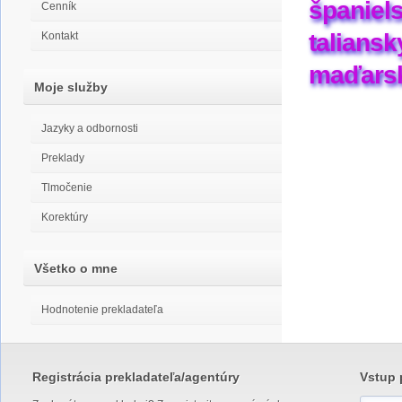
španiels
Cenník
taliansk
Kontakt
maďarsk
Moje služby
Jazyky a odbornosti
Preklady
Tlmočenie
Korektúry
Všetko o mne
Hodnotenie prekladateľa
Registrácia prekladateľa/agentúry
Vstup 