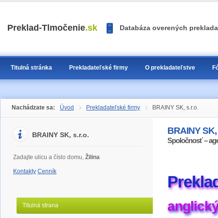
<<
Preklad-Tlmočenie
.sk
Databáza overených prekladat
>>
1
2
3
Titulná stránka
Prekladateľské firmy
O prekladateľstve
F
Nachádzate sa:
Úvod
Prekladateľské firmy
BRAINY SK, s.r.o.
BRAINY SK, s
BRAINY SK, s.r.o.
Spoločnosť – ag
Zadajte ulicu a číslo domu,
Žilina
Kontakty
Cenník
Prekla
anglický
Titulná strana