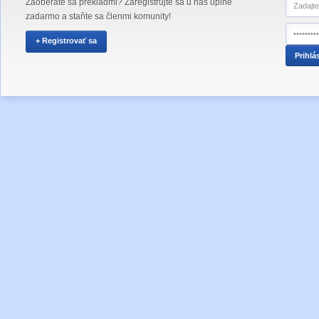
Zaoberáte sa prekladmi? Zaregistrujte sa u nás úplne
zadarmo a staňte sa členmi komunity!
+ Registrovať sa