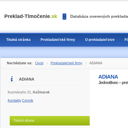
<<
Preklad-Tlmočenie
.sk
Databáza overených prekladat
>>
1
2
3
Titulná stránka
Prekladateľské firmy
O prekladateľstve
F
Nachádzate sa:
Úvod
Prekladateľské firmy
ADIANA
ADIANA
ADIANA
Jednotlivec – pre
Kuzmányho 31,
Kežmarok
Kontakty
Cenník
Titulná strana