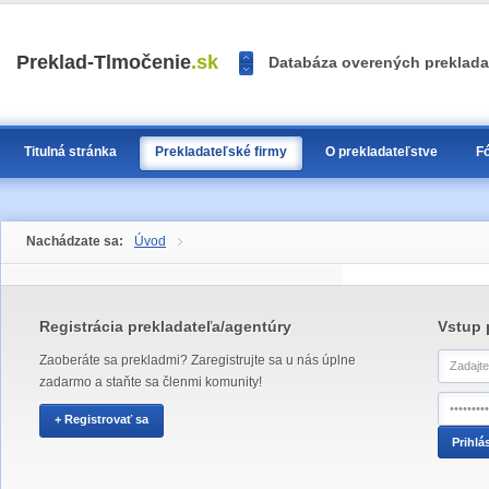
<<
Preklad-Tlmočenie
.sk
Databáza overených prekladat
>>
1
2
3
Titulná stránka
Prekladateľské firmy
O prekladateľstve
F
Nachádzate sa:
Úvod
Registrácia prekladateľa/agentúry
Vstup 
Zaoberáte sa prekladmi? Zaregistrujte sa u nás úplne
zadarmo a staňte sa členmi komunity!
+ Registrovať sa