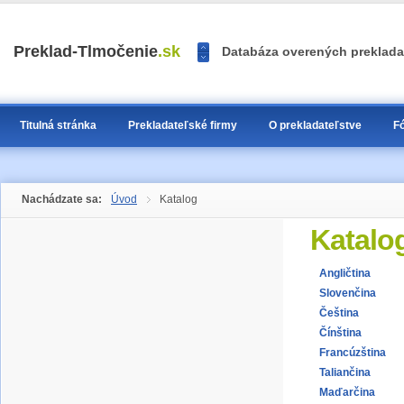
<<
Preklad-Tlmočenie
.sk
Nájdi prekladateľa, tlmočník
>>
1
2
3
Titulná stránka
Prekladateľské firmy
O prekladateľstve
F
Nachádzate sa:
Úvod
Katalog
Katalo
Angličtina
Slovenčina
Čeština
Čínština
Francúzština
Taliančina
Maďarčina